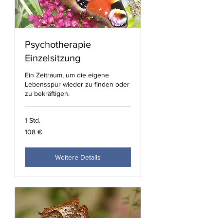
Psychotherapie
Einzelsitzung
Ein Zeitraum, um die eigene
Lebensspur wieder zu finden oder
zu bekräftigen.
1 Std.
108
108 €
Euro
Weitere Details