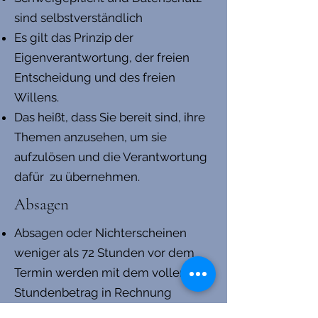
sind selbstverständlich
Es gilt das Prinzip der
Eigenverantwortung, der freien
Entscheidung und des freien
Willens.
Das heißt, dass Sie bereit sind, ihre
Themen anzusehen, um sie
aufzulösen und die Verantwortung
dafür zu übernehmen.
Absagen
Absagen oder Nichterscheinen
weniger als 72 Stunden vor dem
Termin werden mit dem vollen
Stundenbetrag in Rechnung
gestellt.