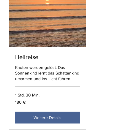
Heilreise
Knoten werden gelöst. Das
Sonnenkind lernt das Schattenkind
umarmen und ins Licht führen.
1 Std. 30 Min.
180
180 €
Euro
Weitere Details