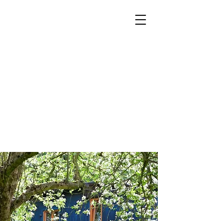
Sonnenkind Sein
Zeit für Dein Herz, Zeit für
Dein Sein
Praxis für körperorientierte
Psychotherapie