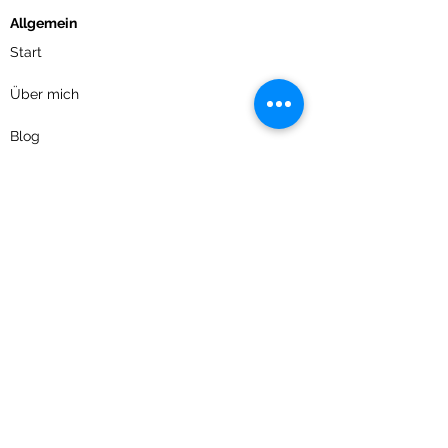
Allgemein
Start
Über mich
Blog
Behandlung
Angebote
Kostenübernahme
Rechtliches
Impressum
Datenschutzerklärung
Social Media:
Telegram- SonnenkindSein