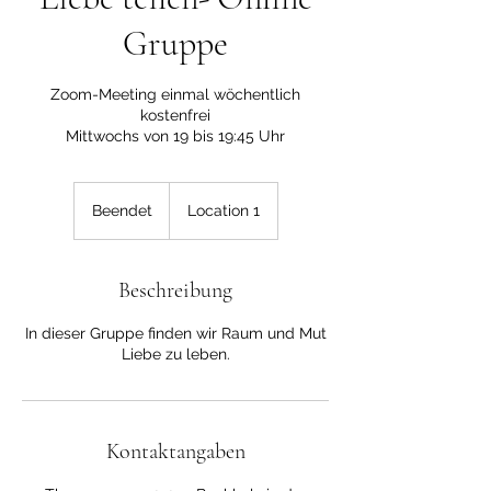
Gruppe
Zoom-Meeting einmal wöchentlich
kostenfrei
Mittwochs von 19 bis 19:45 Uhr
Beendet
B
Location 1
e
e
n
Beschreibung
d
e
In dieser Gruppe finden wir Raum und Mut
t
Liebe zu leben.
Kontaktangaben