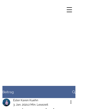
Sonnenkind Sein
Zeit für Dein Herz, Zeit für
Dein Sein
Praxis für körperorientierte
Psychotherapie
Beitrag
Ester Karen Kuehn
3. Jan. 2021
2 Min. Lesezeit